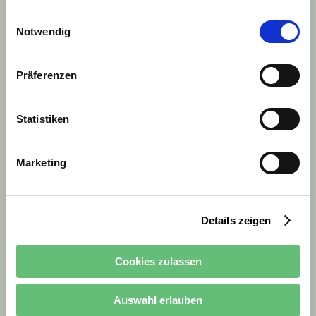
NEUES 29.8.2020: Den USA wird vom EuGH kein angemessenes Datenschutzniveau bescheinigt
Einwilligungsauswahl
Notwendig
(Schrems II), da es keine unabhängigige Aufsichtsbehörde gibt und dadurch keinen effektiven
Rechtschutz personenbezogener Daten. Es besteht das Risiko, dass zB Geheimdienste oder
Sicherheitsbehörden auf personenbezogene Daten zugreifen können durch Einbindung von zB YouTube /
Präferenzen
Google und Sie ihre Betroffenenrechte, die Sie auf Basis der DSGVO haben (Auskunft, Einschränkung,
Berichtigung, Löschung, Widerruf, etc.) oder auch ein Beschwerderecht in den USA oder gegenüber
Übermittlungsempfängern nicht erfolgreich durchsetzen können.
Statistiken
Marketing
Details zeigen
Cookies zulassen
Auswahl erlauben