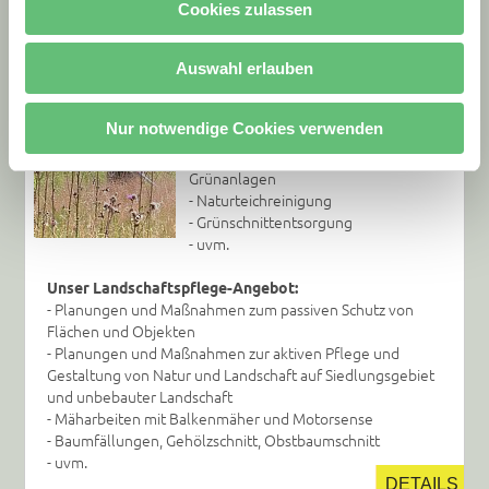
Unser Ökoservice und
Cookies zulassen
Gartenpflege-Angebot:
- Entwicklungs- und Erhaltungspflege
Auswahl erlauben
- Allgemeine Maßnahmen bei
Pflanzflächen
- Pflegemaßnahmen bei Rasen und
Nur notwendige Cookies verwenden
Wiesenflächen in privaten,
kommunalen und gewerblichen
Grünanlagen
- Naturteichreinigung
- Grünschnittentsorgung
- uvm.
Unser Landschaftspflege-Angebot:
- Planungen und Maßnahmen zum passiven Schutz von
Flächen und Objekten
- Planungen und Maßnahmen zur aktiven Pflege und
Gestaltung von Natur und Landschaft auf Siedlungsgebiet
und unbebauter Landschaft
- Mäharbeiten mit Balkenmäher und Motorsense
- Baumfällungen, Gehölzschnitt, Obstbaumschnitt
- uvm.
DETAILS