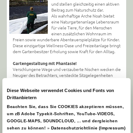
und stellen gleichzeitig einen aktiven
Beitrag zum Naturschutz dar.
Als wahrhaftige Arche Noah bietet
eine Naturgartenanlage Lebensraum
für viele Tiere, für den Menschen
einen zusätzlichen Wohnraum im
Freien sowie wunderbare Abenteuerspielplätze für Kinder.
Diese einzigartige Wellness-Oase und Freizeitanlage bringt
dem Gartenbesitzer Erholung sowie Kraft für den Alltag.
Gartengestaltung mit Phantasie!
Verschlungene Wege und verzauberte Nischen wecken die
Neugier des Betrachters, versteckte Sitzgelegenheiten
unter natürlichen Schattenspendern laden ein zum
Entspannen, Genießen und Feiern. Duftpflanzen, Gewürze
Diese Webseite verwendet Cookies und Fonts von
und Heilkräuter bereichern nicht nur unser Wohlbefinden
Drittanbietern
sondern durchaus auch die ausgefallene Küche und die
traditionelle Hausapotheke. Der Charme alter Gehölze,
Beachten Sie, dass Sie COOKIES akzeptieren müssen,
überwachsener Zäune oder bemooster Mauern lässt den
um zB Adobe Typekit-Schriften, YouTube-VIDEOS,
Naturgarten im Nu zum extravaganten Schmuckstück
GOOGLE-MAPS, SOUNDCLOUD, ... und dergleichen
avancieren.
sehen zu können!
»
Datenschutzrichtlinie (Impressum)